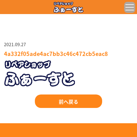
2021.09.27
4a332f05ade4ac7bb3c46c472cb5eac8
前へ戻る